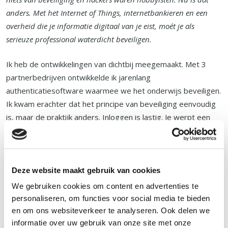
anders. Met het Internet of Things, internetbankieren en een
overheid die je informatie digitaal van je eist, moét je als
serieuze professional waterdicht beveiligen.
Ik heb de ontwikkelingen van dichtbij meegemaakt. Met 3
partnerbedrijven ontwikkelde ik jarenlang
authenticatiesoftware waarmee we het onderwijs beveiligen.
Ik kwam erachter dat het principe van beveiliging eenvoudig
is, maar de praktijk anders. Inloggen is lastig. Je werpt een
barrière op die gebruikers zelf ook moeten overwinnen. Dat
geldt voor iedereen, of je nou leraar bent of IT-consultant. En
elke applicatie vraagt je opnieuw in te loggen.
Deze website maakt gebruik van cookies
Met Entrust Datacard, onze partner uit Canada, veranderen
We gebruiken cookies om content en advertenties te
we dat. Met honderden programmeurs en fijne IT-collega's
personaliseren, om functies voor social media te bieden
lever ik nu betere diensten dan ik vroeger kon dromen. Ik
en om ons websiteverkeer te analyseren. Ook delen we
maak dagelijks het leven van ruim 14.850 gebruikers
informatie over uw gebruik van onze site met onze