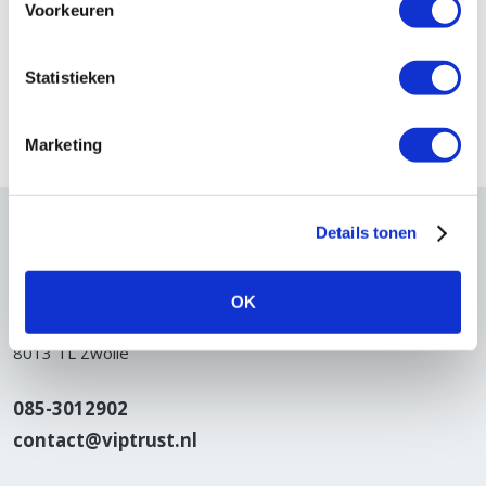
Voorkeuren
Hoe doe ik dat?
Statistieken
Marketing
Details tonen
Contactgegevens
Viptrust
OK
Geraniumstraat 58
8013 TL Zwolle
085-3012902
contact@viptrust.nl