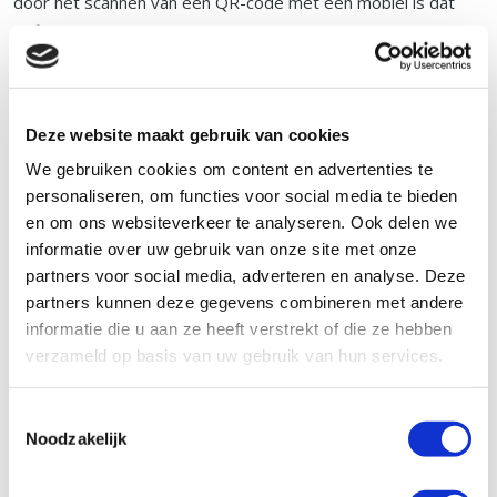
door het scannen van een QR-code met een mobiel is dat
gefikst. Je collega's gaan gelijk aan de slag.
Zo werkt het
Deze website maakt gebruik van cookies
We gebruiken cookies om content en advertenties te
personaliseren, om functies voor social media te bieden
1. Activeren
en om ons websiteverkeer te analyseren. Ook delen we
informatie over uw gebruik van onze site met onze
2. Accepteren
partners voor social media, adverteren en analyse. Deze
3. Beheren
partners kunnen deze gegevens combineren met andere
informatie die u aan ze heeft verstrekt of die ze hebben
verzameld op basis van uw gebruik van hun services.
WORD WACHTWOORDVRIJ
Toestemmingsselectie
Noodzakelijk
Kies voor een toekomst zonder wachtwoorden.