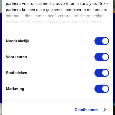
partners voor social media, adverteren en analyse. Deze
partners kunnen deze gegevens combineren met andere
informatie die u aan ze heeft verstrekt of die ze hebben
verzameld op basis van uw gebruik van hun services.
Login op je pc instellen
Toestemmingsselectie
Noodzakelijk
Ook het inloggen op de Windows-computer van je collega's
regel je centraal. Met één plugin is de pc veilig. Je collega logt
in met dezelfde MFA (multi-factor authentication) methode
Voorkeuren
als bij alle andere applicaties.
Statistieken
Zo werkt pc-beveiliging
Marketing
Details tonen